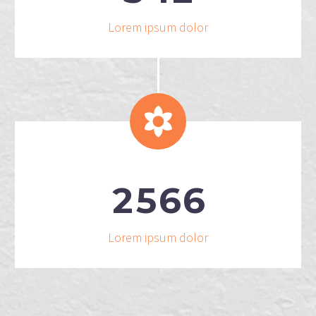
Lorem ipsum dolor


2
5
6
6
Lorem ipsum dolor