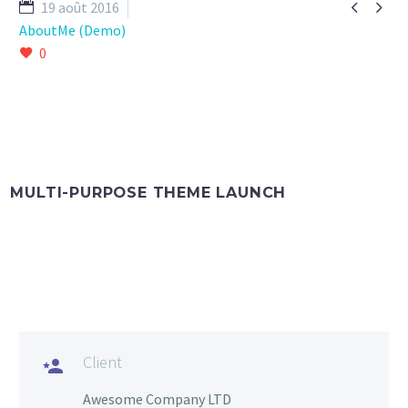


19 août 2016
AboutMe (Demo)
0
MULTI-PURPOSE THEME LAUNCH
Client

Awesome Company LTD