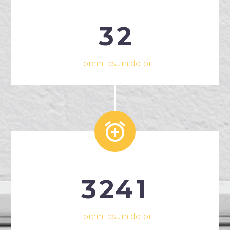
3
2
Lorem ipsum dolor


3
2
4
1
Lorem ipsum dolor