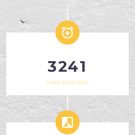


3
2
4
1
Lorem ipsum dolor

