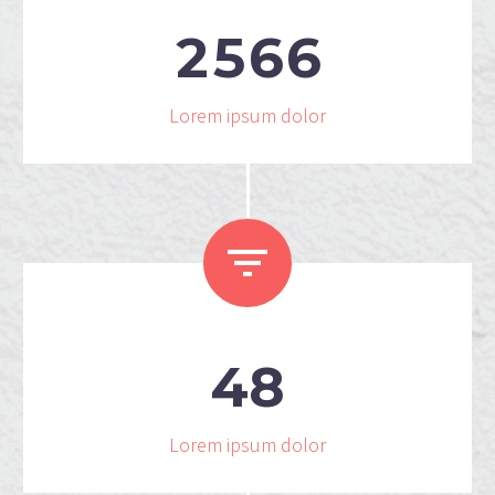
2
5
6
6
Lorem ipsum dolor


4
8
Lorem ipsum dolor