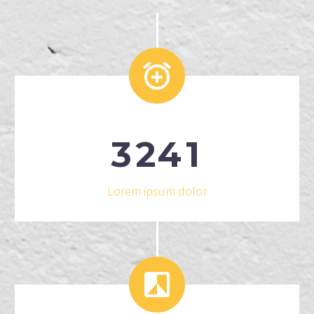


3
2
4
1
Lorem ipsum dolor

