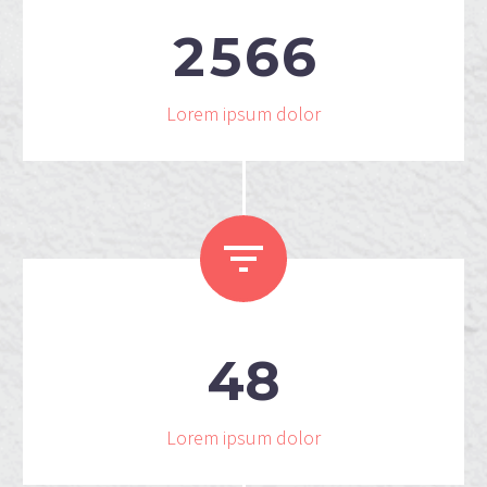
2
5
6
6
Lorem ipsum dolor


4
8
Lorem ipsum dolor