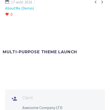


17 août 2016
AboutMe (Demo)
0
MULTI-PURPOSE THEME LAUNCH
Client

Awesome Company LTD