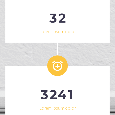
3
2
Lorem ipsum dolor


3
2
4
1
Lorem ipsum dolor