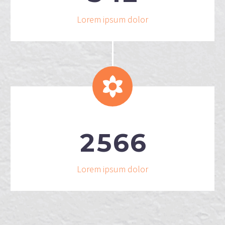
Lorem ipsum dolor


2
5
6
6
Lorem ipsum dolor