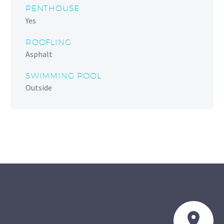
PENTHOUSE
Yes
ROOFLING
Asphalt
SWIMMING POOL
Outside

