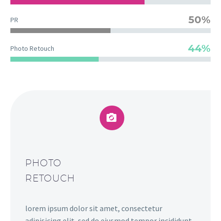
50%
PR
44%
Photo Retouch


PHOTO
RETOUCH
lorem ipsum dolor sit amet, consectetur
adipisicing elit, sed do eiusmod tempor incididunt