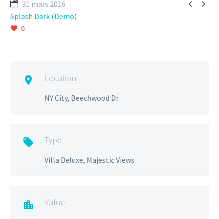


31 mars 2016
Splash Dark (Demo)
0
Location

NY City, Beechwood Dr.
Type

Villa Deluxe, Majestic Views
Value
