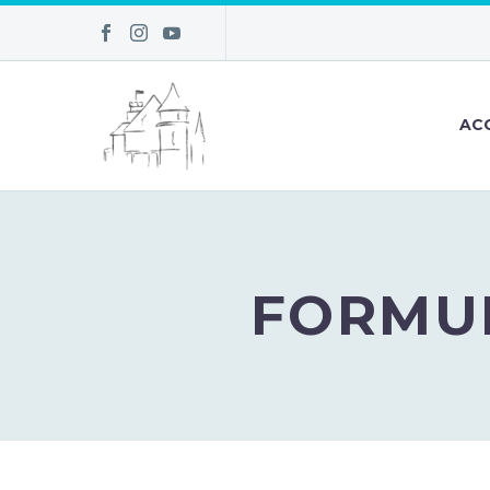
AC
FORMUL