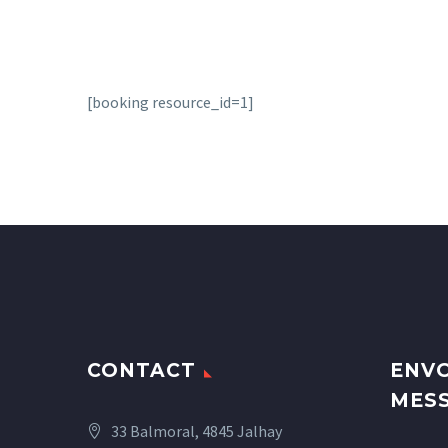
[booking resource_id=1]
CONTACT
ENVO
MES
33 Balmoral, 4845 Jalhay