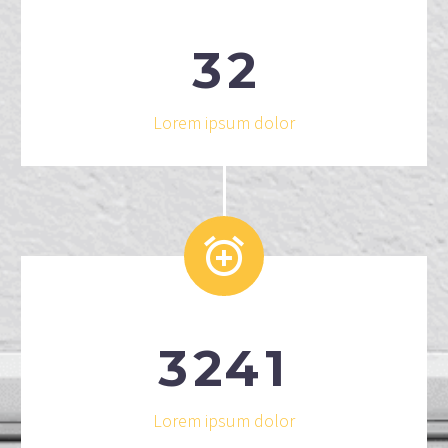
3
2
Lorem ipsum dolor


3
2
4
1
Lorem ipsum dolor