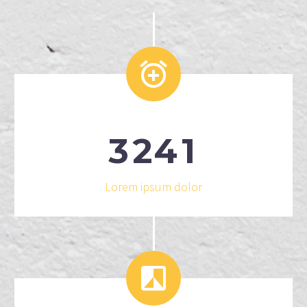


3
2
4
1
Lorem ipsum dolor

