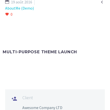

19 août 2016
AboutMe (Demo)
0
MULTI-PURPOSE THEME LAUNCH
Client

Awesome Company LTD