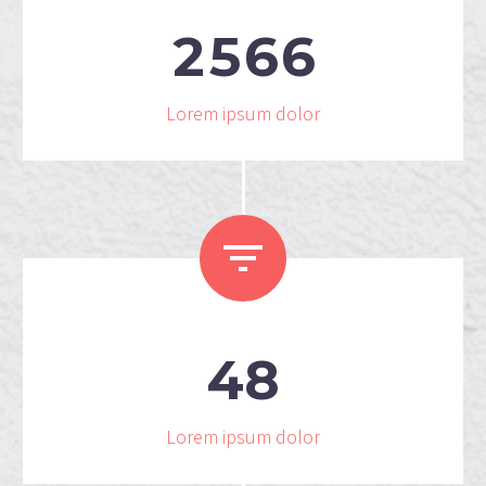
2
5
6
6
Lorem ipsum dolor


4
8
Lorem ipsum dolor