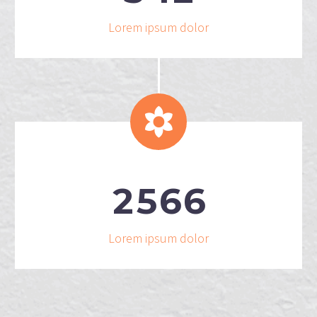
Lorem ipsum dolor


2
5
6
6
Lorem ipsum dolor