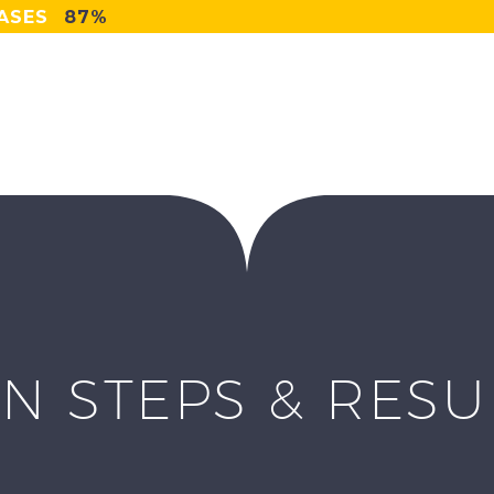
ASES
87%
N STEPS & RES