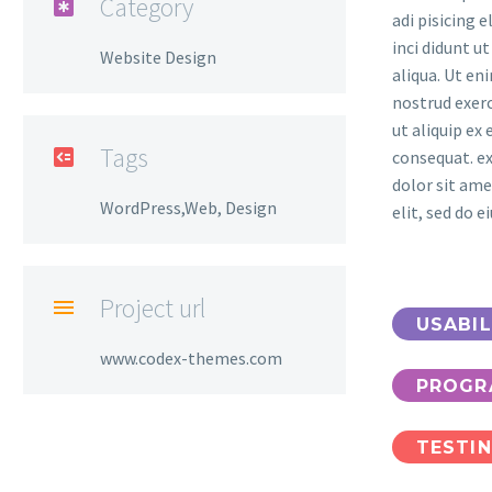
Category

adi pisicing 
inci didunt u
Website Design
aliqua. Ut en
nostrud exerc
ut aliquip e
Tags

consequat. e
dolor sit ame
WordPress,Web, Design
elit, sed do 
Project url

USABIL
www.codex-themes.com
PROGR
TESTI