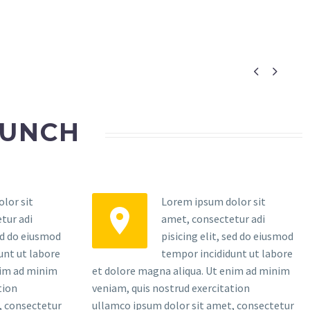


AUNCH
lor sit
Lorem ipsum dolor sit


tur adi
amet, consectetur adi
sed do eiusmod
pisicing elit, sed do eiusmod
unt ut labore
tempor incididunt ut labore
nim ad minim
et dolore magna aliqua. Ut enim ad minim
tion
veniam, quis nostrud exercitation
, consectetur
ullamco ipsum dolor sit amet, consectetur