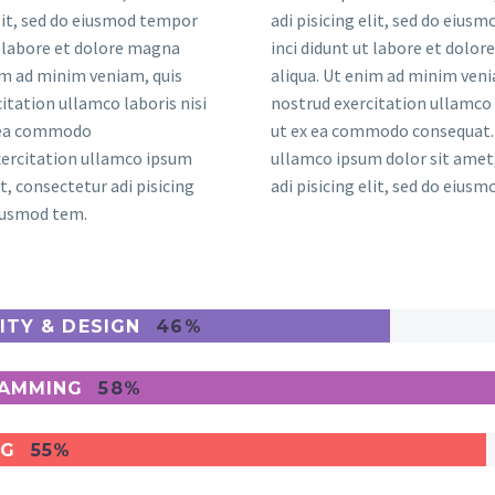
elit, sed do eiusmod tempor
adi pisicing elit, sed do eius
t labore et dolore magna
inci didunt ut labore et dolo
im ad minim veniam, quis
aliqua. Ut enim ad minim veni
itation ullamco laboris nisi
nostrud exercitation ullamco 
x ea commodo
ut ex ea commodo consequat. 
xercitation ullamco ipsum
ullamco ipsum dolor sit amet
t, consectetur adi pisicing
adi pisicing elit, sed do eius
eiusmod tem.
ITY & DESIGN
46%
AMMING
58%
NG
55%