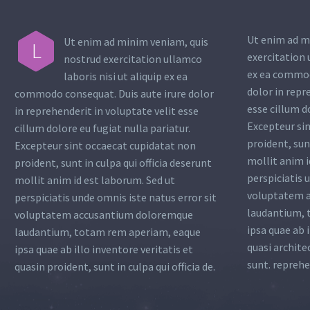
Ut enim ad m
Ut enim ad minim veniam, quis
L
exercitation 
nostrud exercitation ullamco
ex ea commod
laboris nisi ut aliquip ex ea
dolor in repr
commodo consequat. Duis aute irure dolor
esse cillum d
in reprehenderit in voluptate velit esse
Excepteur si
cillum dolore eu fugiat nulla pariatur.
proident, sunt
Excepteur sint occaecat cupidatat non
mollit anim i
proident, sunt in culpa qui officia deserunt
perspiciatis 
mollit anim id est laborum. Sed ut
voluptatem 
perspiciatis unde omnis iste natus error sit
laudantium, 
voluptatem accusantium doloremque
ipsa quae ab i
laudantium, totam rem aperiam, eaque
quasi archite
ipsa quae ab illo inventore veritatis et
sunt. reprehe
quasin proident, sunt in culpa qui officia de.