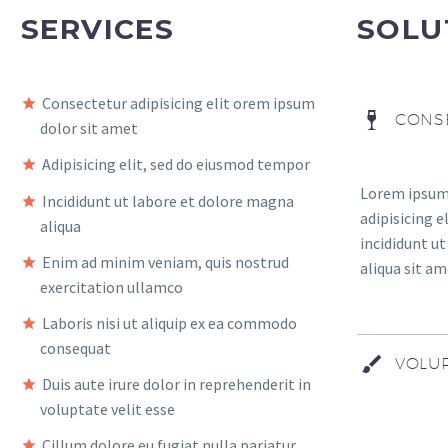
SERVICES
SOLU
Consectetur adipisicing elit orem ipsum
CONSE
dolor sit amet
Adipisicing elit, sed do eiusmod tempor
Lorem ipsum 
Incididunt ut labore et dolore magna
adipisicing 
aliqua
incididunt u
Enim ad minim veniam, quis nostrud
aliqua sit am
exercitation ullamco
Laboris nisi ut aliquip ex ea commodo
consequat
VOLUP
Duis aute irure dolor in reprehenderit in
voluptate velit esse
Cillum dolore eu fugiat nulla pariatur