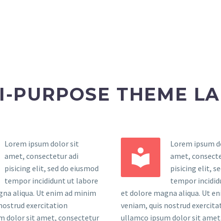
I-PURPOSE THEME L
Lorem ipsum dolor sit
Lorem ipsum do


amet, consectetur adi
amet, consecte
pisicing elit, sed do eiusmod
pisicing elit, 
tempor incididunt ut labore
tempor incidid
gna aliqua. Ut enim ad minim
et dolore magna aliqua. Ut e
nostrud exercitation
veniam, quis nostrud exercita
m dolor sit amet, consectetur
ullamco ipsum dolor sit amet