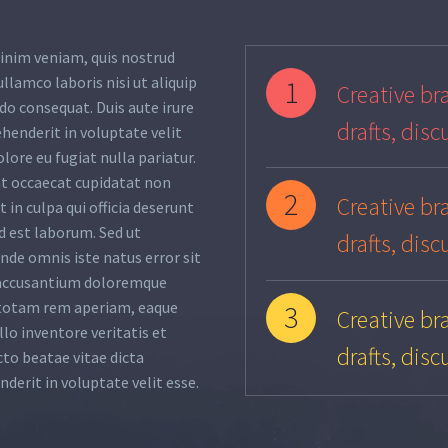
inim veniam, quis nostrud
ullamco laboris nisi ut aliquip
1
Creative bra
o consequat. Duis aute irure
drafts, disc
ehenderit in voluptate velit
olore eu fugiat nulla pariatur.
nt occaecat cupidatat non
2
Creative bra
 in culpa qui officia deserunt
d est laborum. Sed ut
drafts, disc
unde omnis iste natus error sit
accusantium doloremque
totam rem aperiam, eaque
3
Creative bra
llo inventore veritatis et
drafts, disc
cto beatae vitae dicta
nderit in voluptate velit esse.