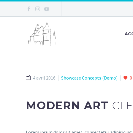
AC
4 avril 2016
Showcase Concepts (Demo)
0
MODERN ART
CLE
Lorem ipsum dolor sit amet, consectetur adipisicing 