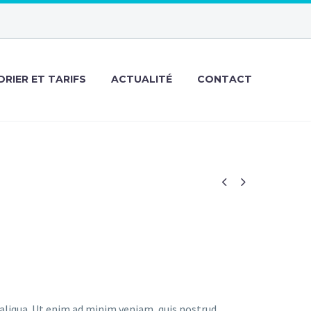
RIER ET TARIFS
ACTUALITÉ
CONTACT


 aliqua. Ut enim ad minim veniam, quis nostrud