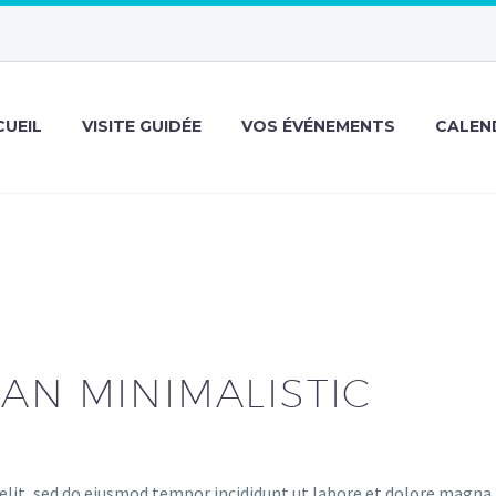
CUEIL
VISITE GUIDÉE
VOS ÉVÉNEMENTS
CALEND
AN MINIMALISTIC
elit, sed do eiusmod tempor incididunt ut labore et dolore magna