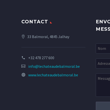
CONTACT
ENVO
MES
33 Balmoral, 4845 Jalhay
+32 478 277 600
info@lechateaudebalmoral.be
www.lechateaudebalmoral.be