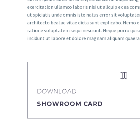
exercitation ullamco laboris nisi ut aliquip ex ea com
ut spiciatis unde omnis iste natus error sit volupta
architecto beatae vitae dicta sunt explicabo. Nemo e
ratione voluptatem sequi nesciunt. Neque porro quis
incidunt ut labore et dolore magnam aliquam quaer


DOWNLOAD
SHOWROOM CARD