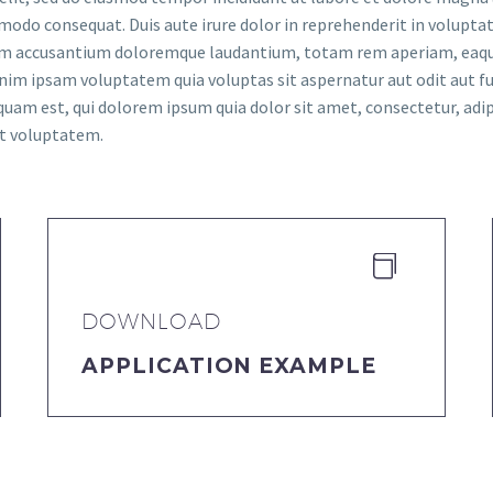
modo consequat. Duis aute irure dolor in reprehenderit in voluptate
tem accusantium doloremque laudantium, totam rem aperiam, eaque i
nim ipsam voluptatem quia voluptas sit aspernatur aut odit aut fu
quam est, qui dolorem ipsum quia dolor sit amet, consectetur, adi
at voluptatem.


DOWNLOAD
APPLICATION EXAMPLE