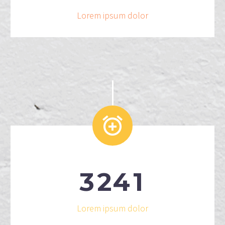
Lorem ipsum dolor


3
2
4
1
Lorem ipsum dolor