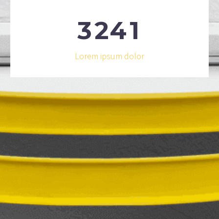
3
2
4
1
Lorem ipsum dolor