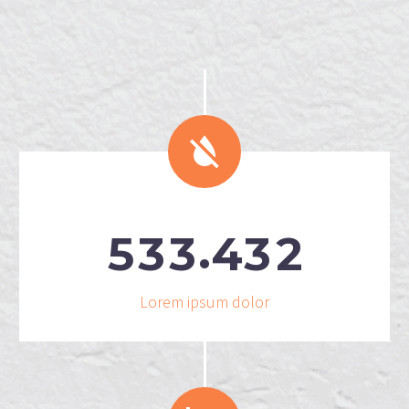


.
5
3
3
4
3
2
Lorem ipsum dolor