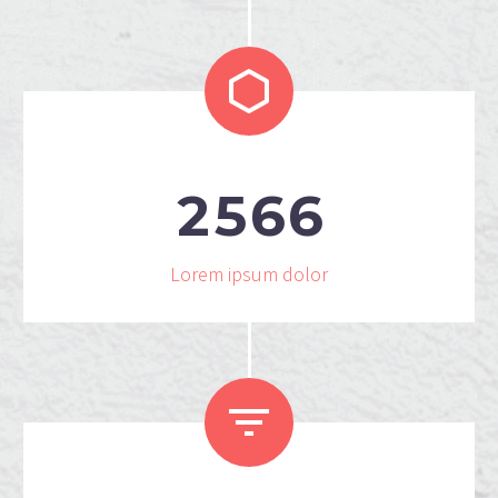


2
5
6
6
Lorem ipsum dolor

