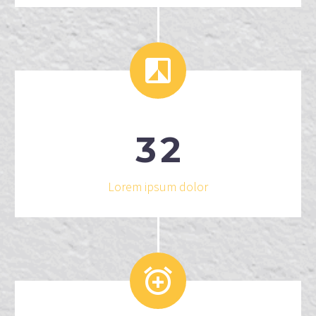


3
2
Lorem ipsum dolor

