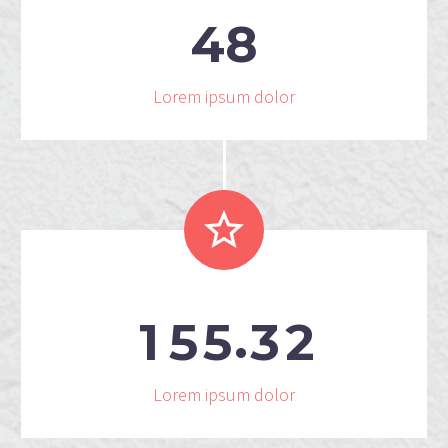
4
8
Lorem ipsum dolor


.
1
5
5
3
2
Lorem ipsum dolor