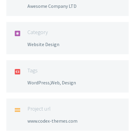
Awesome Company LTD
Category

Website Design
Tags

WordPress,Web, Design
Project url

www.codex-themes.com