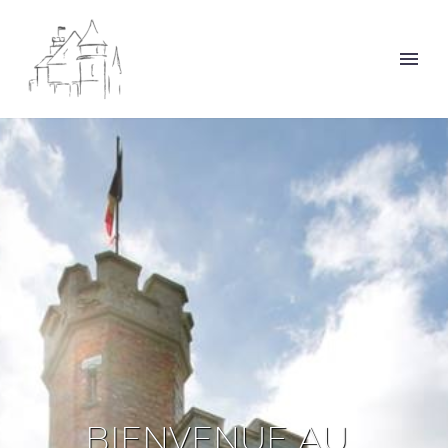
B
I
E
N
V
E
N
U
E
A
U