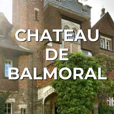
C
H
A
T
E
A
U
D
E
B
A
L
M
O
R
A
L