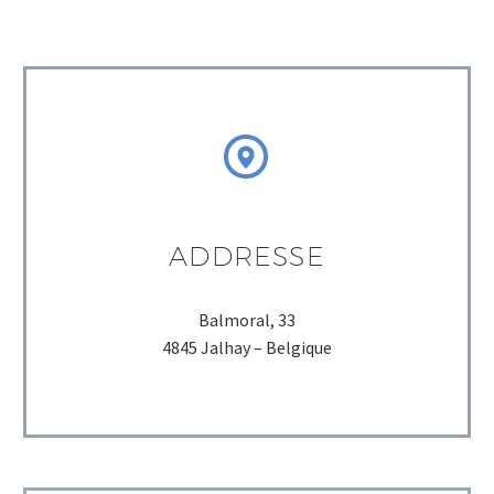
LUXURY GUEST HOUSE


ADDRESSE
Balmoral, 33
4845 Jalhay – Belgique